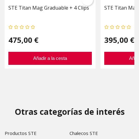
STE Titan Mag Graduable + 4 Clips
STE Titan Mag 
475,00 €
395,00 €
Añadir a la cesta
Añad
Otras categorías de interés
Productos STE
Chalecos STE