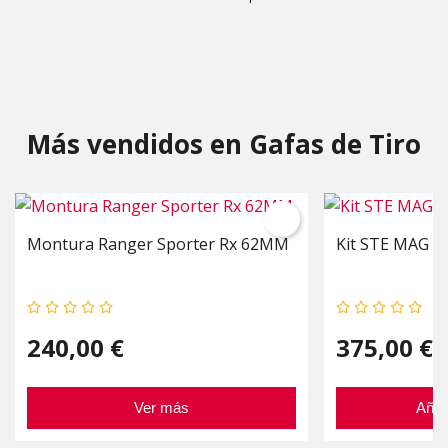
Más vendidos en Gafas de Tiro
Montura Ranger Sporter Rx 62MM
Kit STE MAG + 
240,00 €
375,00 €
Ver más
Añad