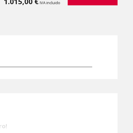
1.015,00 €
IVA incluido
ro!