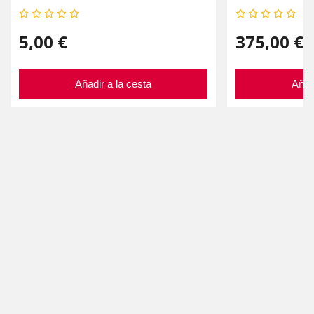
5,00 €
375,00 €
Añadir a la cesta
Añad