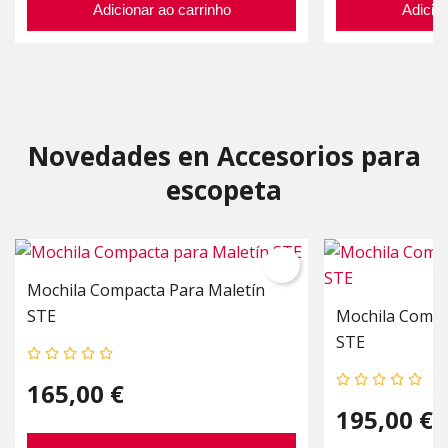
Adicionar ao carrinho
Adicion
Novedades en Accesorios para
escopeta
Mochila Compacta Para Maletín
STE
Mochila Compa
STE
165,00 €
195,00 €