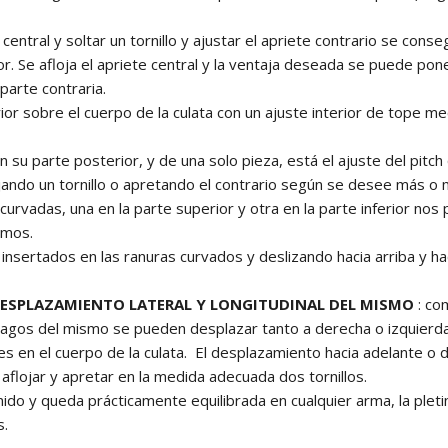
 central y soltar un tornillo y ajustar el apriete contrario se conseg
rior. Se afloja el apriete central y la ventaja deseada se puede p
 parte contraria.
rior sobre el cuerpo de la culata con un ajuste interior de tope mec
en su parte posterior, y de una solo pieza, está el ajuste del pitch
lojando un tornillo o apretando el contrario según se desee más 
curvadas, una en la parte superior y otra en la parte inferior nos 
emos.
s insertados en las ranuras curvados y deslizando hacia arriba y h
DESPLAZAMIENTO LATERAL Y LONGITUDINAL DEL MISMO
: co
tagos del mismo se pueden desplazar tanto a derecha o izquierda 
s en el cuerpo de la culata.
El desplazamiento hacia adelante o d
aflojar y apretar en la medida adecuada dos tornillos.
ido y queda prácticamente equilibrada en cualquier arma, la plet
s.