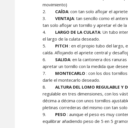
movimiento)
CAÍDA
: con tan solo aflojar el apriete
VENTAJA
: tan sencillo como el ante
tan solo aflojar un tornillo y apretar el de la
LARGO DE LA CULATA
: Un tubo inte
el largo de la culata deseado.
PITCH
: en el propio tubo del largo, 
caída. Aflojando el apriete central y desaf
SALIDA
: en la cantonera dos ranuras 
apretar un tornillo con la medida que dese
MONTECARLO
: con los dos tornillo
darle el montecarlo deseado.
ALTURA DEL LOMO REGULABLE Y 
regulable en tres dimensiones, con los vás
décima a décima con unos tornillos ajustable
pletinas correderas del mismo con tan solo 
PESO
: aunque el peso es muy conten
equilibrar añadiendo peso de 5 en 5 gramo