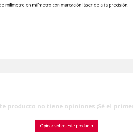
 milímetro en milímetro con marcación láser de alta precisión.
te producto no tiene opiniones ¡Sé el prime
Opinar sobre este producto