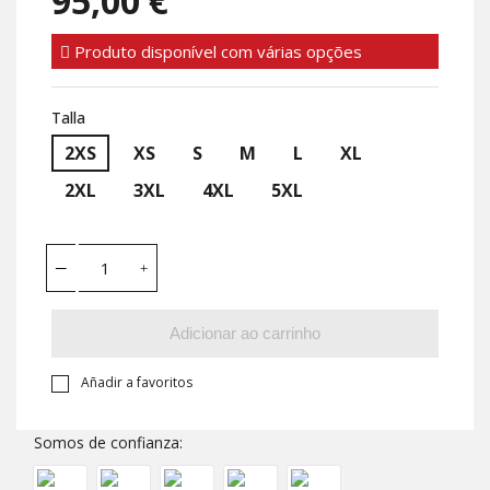
95,00 €
Produto disponível com várias opções
Talla
2XS
XS
S
M
L
XL
2XL
3XL
4XL
5XL
Adicionar ao carrinho
Añadir a favoritos
Somos de confianza: